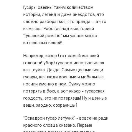
Гусары овеяны таким количеством
историй, легенд и даже анекдотов, что
сложно разбораться, что правда - а что
вымысел. Работая над квесторией
“Гусарский романс” мы узнали много
интересных вещей!
Например, кивер (тот самый высокий
головной убор) гусаром использовался
как… сумка. Да-да. Самые ценные вещи
гусары, как люди военные и мобильные,
носили именно в нем. Сумку можно
потерять в бою, а вот кивер - гусарская
гордость, его не потеряешь! Ну и ценные
вещи, заодно, сохранишь:)
“Эскадрон гусар летучих” - вовсе не ради
красного словца сказано. Первые