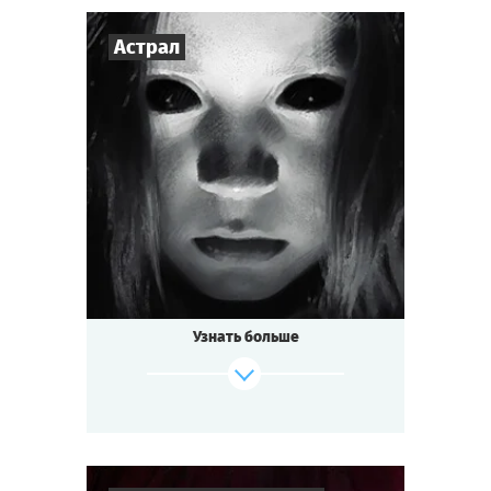
Астрал
3
-
7
Игроков
1-1,5
ч.
Время игры
Мистика
Тематика
Мини-квестория
Тип квеста
Узнать больше