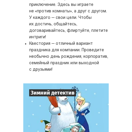
приключение. Здесь вы играете
не «против комнаты», а друг с другом.
У каждого — свои цели. Чтобы
их достичь, общайтесь,
договаривайтесь, флиртуйте, плетите
интриги!
Квестория — отличный вариант
праздника для компании. Проведите
необычно день рождения, корпоратив,
семейный праздник или выходной
с друзьями!
Зимний детектив
7
-
10
Игроков
1-2
ч.
Время игры