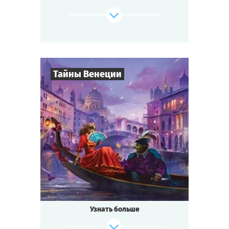
изобретение удивительного лекарства от
всех
болезней — не слишком ли много событий
для маленького городка?
Будь готов к приключениям, если ты...
Тайны Венеции
где-то на Диком Западе!
Cыграть
Смотреть сценарий
8
-
19
Игроков
2-3
ч.
Время игры
Интриги
Тематика
Квестория
Тип квеста
Кто не слышал о знаменитом
Венецианском бале?
Ночь расцвечена фейерверками, играют
Узнать больше
лучшие
музыканты, красивейшие женщины